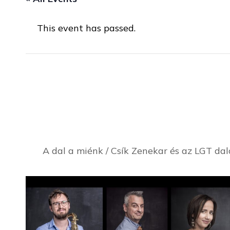
This event has passed.
Esszencia Produk
március 15, 2022 / 18:00
-
19:00
A dal a miénk / Csík Zenekar és az LGT da