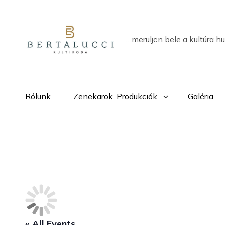
…merüljön bele a kultúra h
Rólunk
Zenekarok, Produkciók
Galéria
« All Events