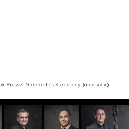
ció koncert
lok Presser Gáborral és Karácsony Jánossal
»