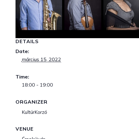
DETAILS
Date:
március 15, 2022
Time:
18:00 - 19:00
ORGANIZER
KultúrKorzó
VENUE