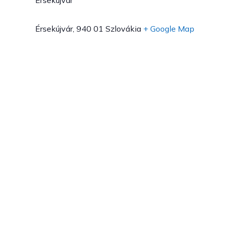
Érsekújvár
Érsekújvár
,
940 01
Szlovákia
+ Google Map