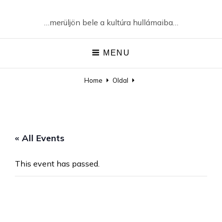
…merüljön bele a kultúra hullámaiba…
MENU
Home
Oldal
« All Events
This event has passed.
Csík Zenekar koncert /
SopronFest 2024.05.18.