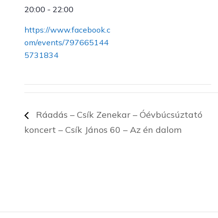
20:00 - 22:00
https://www.facebook.c
om/events/797665144
5731834
Ráadás – Csík Zenekar – Óévbúcsúztató
koncert – Csík János 60 – Az én dalom