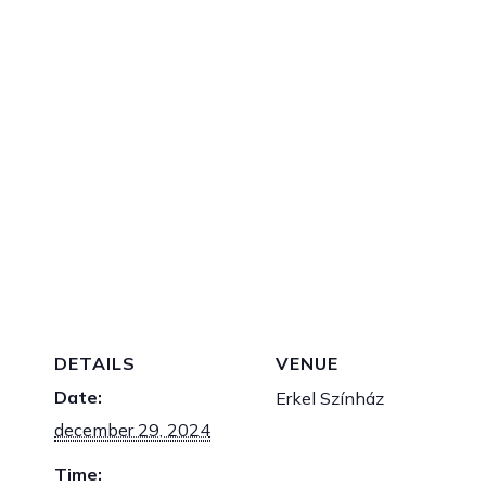
Csík Zenekar Óév
koncertje Csík Já
dalom
december 29, 2024 / 20:00
-
22:00
DETAILS
VENUE
Date:
Erkel Színház
december 29, 2024
Time: