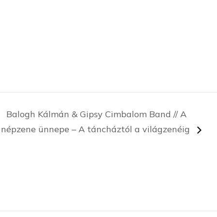
Balogh Kálmán & Gipsy Cimbalom Band // A
népzene ünnepe – A táncháztól a világzenéig