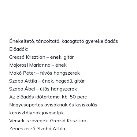
pici szívbe
december 3, 2023 / 16:00
-
17:00
Énekeltető, táncoltató, kacagtató gyerekelőadás
Előadók:
Grecsó Krisztián – ének, gitár
Majorosi Marianna – ének
Makó Péter – fúvós hangszerek
Szabó Attila – ének, hegedű, gitár
Szabó Ábel – ütős hangszerek
Az előadás időtartama: kb. 50 perc
Nagycsoportos ovisoknak és kisiskolás
korosztálynak javasoljuk.
Versek, szövegek: Grecsó Krisztián
Zeneszerző: Szabó Attila