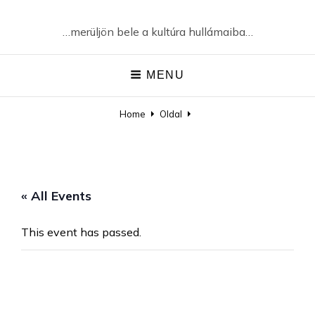
…merüljön bele a kultúra hullámaiba…
MENU
Home
Oldal
« All Events
This event has passed.
Grecsó Krisztián és a Pici Szív
Tánczenekar – Belefér egy