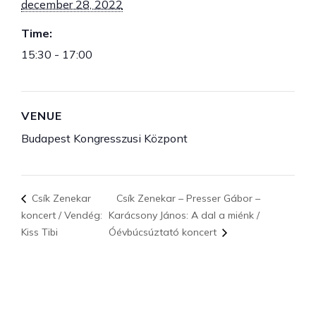
december 28, 2022
Time:
15:30 - 17:00
VENUE
Budapest Kongresszusi Központ
Csík Zenekar
Csík Zenekar – Presser Gábor –
koncert / Vendég:
Karácsony János: A dal a miénk /
Kiss Tibi
Óévbúcsúztató koncert