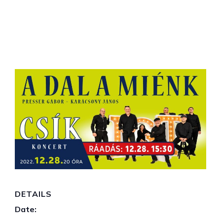
Csík-Presser-Karácsony: A
dal a miénk // RÁADÁS
december 28, 2022 / 15:30
-
17:00
DETAILS
Date: